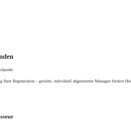
unden
telpunkt.
g Ihrer Regeneration – gezielte, individuell abgestimmte Massagen fördern Heil
sseur